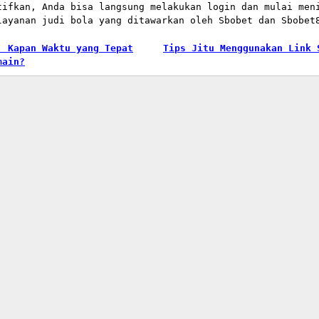
tifkan, Anda bisa langsung melakukan login dan mulai men
layanan judi bola yang ditawarkan oleh Sbobet dan Sbobet
: Kapan Waktu yang Tepat
Tips Jitu Menggunakan Link 
main?
tion