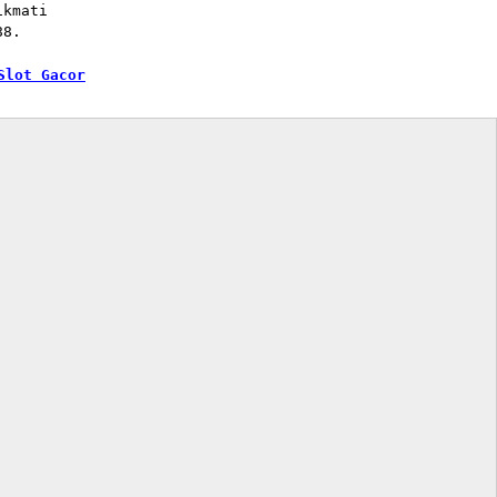
ikmati
88.
Slot Gacor