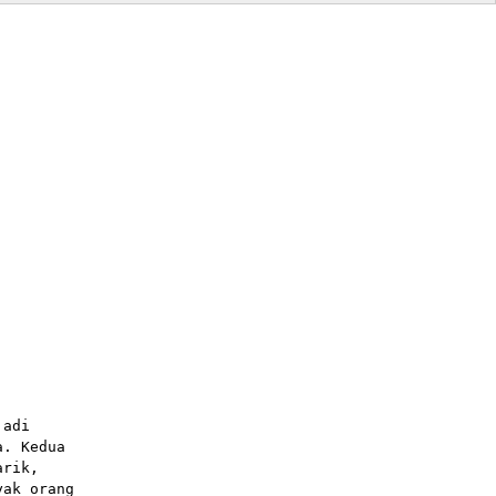
jadi
a. Kedua
arik,
yak orang