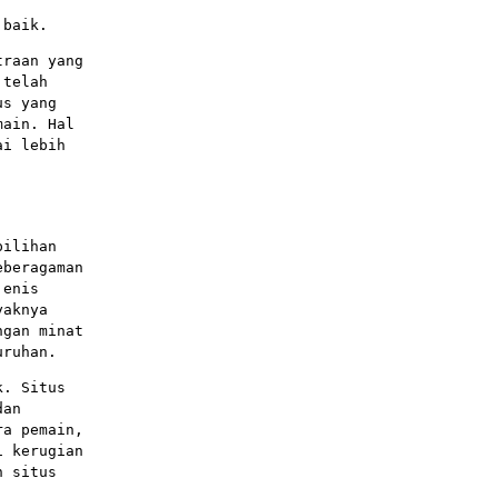
 baik.
traan yang
 telah
us yang
main. Hal
ai lebih
pilihan
eberagaman
jenis
yaknya
ngan minat
uruhan.
k. Situs
dan
ra pemain,
i kerugian
h situs