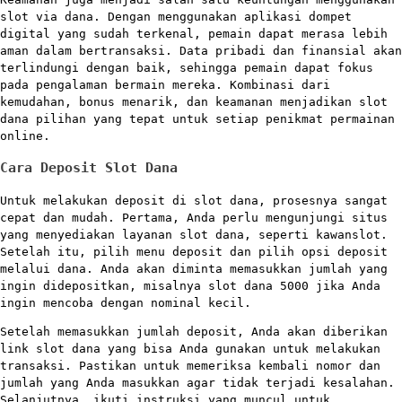
slot via dana. Dengan menggunakan aplikasi dompet
digital yang sudah terkenal, pemain dapat merasa lebih
aman dalam bertransaksi. Data pribadi dan finansial akan
terlindungi dengan baik, sehingga pemain dapat fokus
pada pengalaman bermain mereka. Kombinasi dari
kemudahan, bonus menarik, dan keamanan menjadikan slot
dana pilihan yang tepat untuk setiap penikmat permainan
online.
Cara Deposit Slot Dana
Untuk melakukan deposit di slot dana, prosesnya sangat
cepat dan mudah. Pertama, Anda perlu mengunjungi situs
yang menyediakan layanan slot dana, seperti kawanslot.
Setelah itu, pilih menu deposit dan pilih opsi deposit
melalui dana. Anda akan diminta memasukkan jumlah yang
ingin didepositkan, misalnya slot dana 5000 jika Anda
ingin mencoba dengan nominal kecil.
Setelah memasukkan jumlah deposit, Anda akan diberikan
link slot dana yang bisa Anda gunakan untuk melakukan
transaksi. Pastikan untuk memeriksa kembali nomor dan
jumlah yang Anda masukkan agar tidak terjadi kesalahan.
Selanjutnya, ikuti instruksi yang muncul untuk