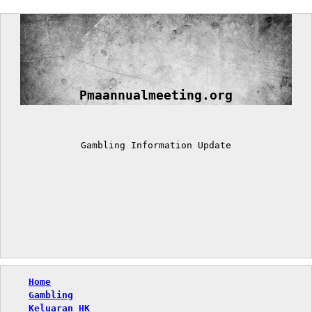
Skip
to
content
Pmaannualmeeting.org
Gambling Information Update
Home
Gambling
Keluaran HK