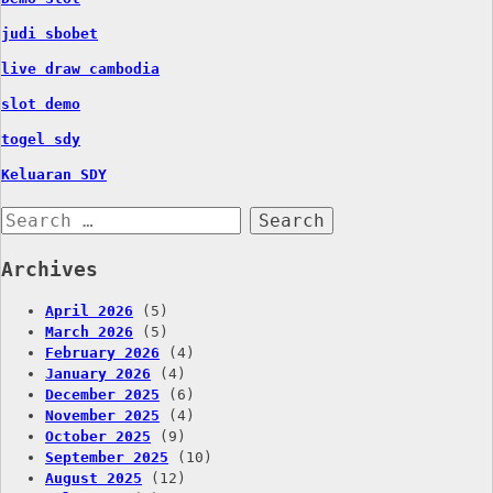
judi sbobet
live draw cambodia
slot demo
togel sdy
Keluaran SDY
Search
for:
Archives
April 2026
(5)
March 2026
(5)
February 2026
(4)
January 2026
(4)
December 2025
(6)
November 2025
(4)
October 2025
(9)
September 2025
(10)
August 2025
(12)