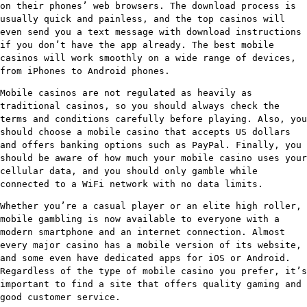
on their phones’ web browsers. The download process is
usually quick and painless, and the top casinos will
even send you a text message with download instructions
if you don’t have the app already. The best mobile
casinos will work smoothly on a wide range of devices,
from iPhones to Android phones.
Mobile casinos are not regulated as heavily as
traditional casinos, so you should always check the
terms and conditions carefully before playing. Also, you
should choose a mobile casino that accepts US dollars
and offers banking options such as PayPal. Finally, you
should be aware of how much your mobile casino uses your
cellular data, and you should only gamble while
connected to a WiFi network with no data limits.
Whether you’re a casual player or an elite high roller,
mobile gambling is now available to everyone with a
modern smartphone and an internet connection. Almost
every major casino has a mobile version of its website,
and some even have dedicated apps for iOS or Android.
Regardless of the type of mobile casino you prefer, it’s
important to find a site that offers quality gaming and
good customer service.