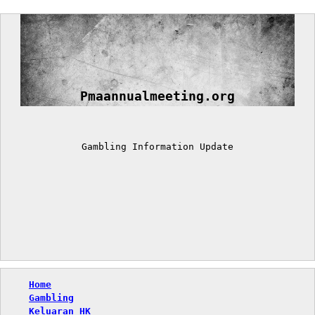
Skip
to
content
Pmaannualmeeting.org
Gambling Information Update
Home
Gambling
Keluaran HK