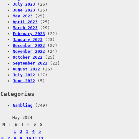
July 2023
(26)
June 2023
(25)
May 2023
(25)
April 2023
(25)
March 2023
(29)
February 2023
(22)
January 2023
(23)
December 2022
(27)
November 2022
(24)
October 2022
(25)
September 2022
(22)
August 2022
(26)
July 2022
(27)
June 2022
(5)
Categories
Gambling
(749)
May 2024
M
T
W
T
F
S
S
1
2
3
4
5
6
7
8
9
10
11
12